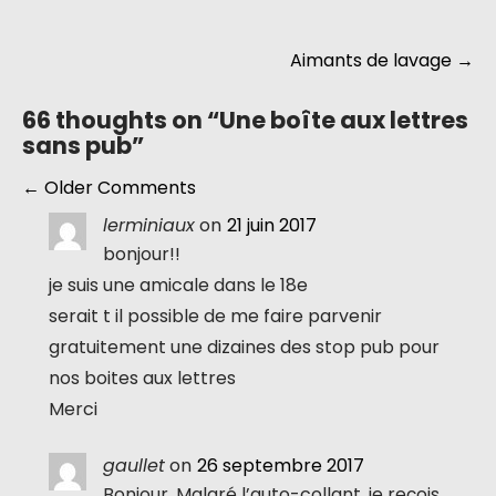
Post
Aimants de lavage
→
navigation
66 thoughts on “
Une boîte aux lettres
sans pub
”
Comment
← Older Comments
navigation
lerminiaux
on
21 juin 2017
bonjour!!
je suis une amicale dans le 18e
serait t il possible de me faire parvenir
gratuitement une dizaines des stop pub pour
nos boites aux lettres
Merci
gaullet
on
26 septembre 2017
Bonjour, Malgré l’auto-collant, je reçois