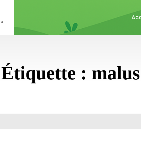
Acc
ne
Étiquette :
malus