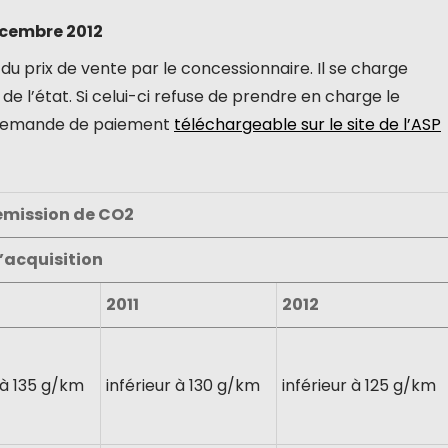
décembre 2012
 prix de vente par le concessionnaire. Il se charge
e l’état. Si celui-ci refuse de prendre en charge le
de demande de paiement
téléchargeable sur le site de l’ASP
émission de CO2
’acquisition
2011
2012
 à 135 g/km
inférieur à 130 g/km
inférieur à 125 g/km