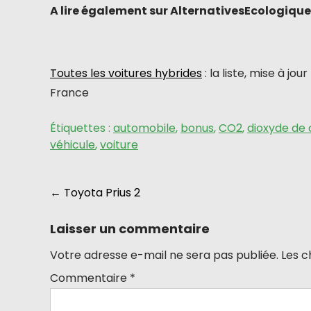
A lire également sur AlternativesEcologique
Toutes les voitures hybrides
: la liste, mise à jo
France
Étiquettes :
automobile
,
bonus
,
CO2
,
dioxyde de
véhicule
,
voiture
Post
←
Toyota Prius 2
navigation
Laisser un commentaire
Votre adresse e-mail ne sera pas publiée.
Les c
Commentaire
*