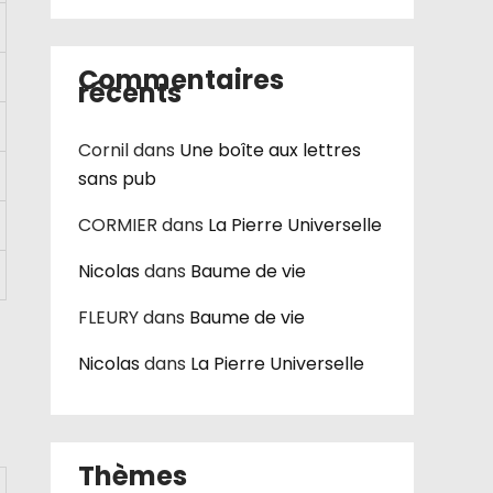
Commentaires
récents
Cornil
dans
Une boîte aux lettres
sans pub
CORMIER
dans
La Pierre Universelle
Nicolas
dans
Baume de vie
FLEURY
dans
Baume de vie
Nicolas
dans
La Pierre Universelle
Thèmes