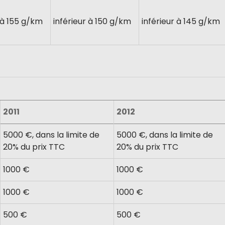
 à 155 g/km
inférieur à 150 g/km
inférieur à 145 g/km
2011
2012
5000 €, dans la limite de
5000 €, dans la limite de
20% du prix TTC
20% du prix TTC
1000 €
1000 €
1000 €
1000 €
500 €
500 €