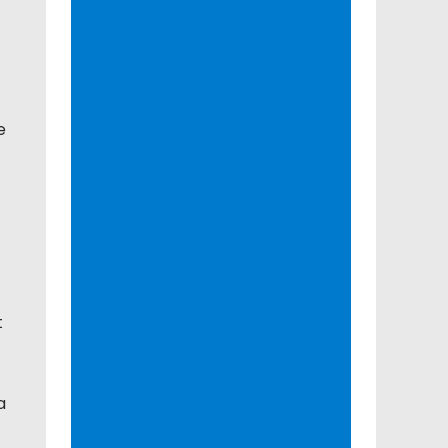
e
t
a