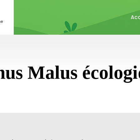
Acc
ne
us Malus écolog