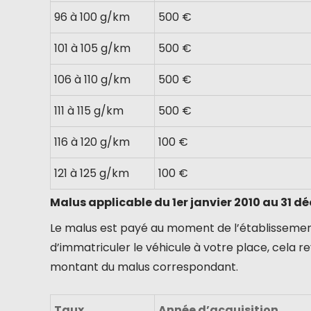
96 à 100 g/km
500 €
101 à 105 g/km
500 €
106 à 110 g/km
500 €
111 à 115 g/km
500 €
116 à 120 g/km
100 €
121 à 125 g/km
100 €
Malus applicable du 1er janvier 2010 au 31 d
Le malus est payé au moment de l’établissement 
d’immatriculer le véhicule à votre place, cela r
montant du malus correspondant.
Taux
Année d’acquisition