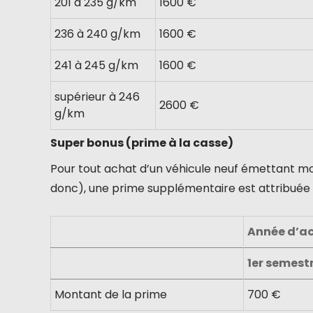
201 à 235 g/km
1600 €
236 à 240 g/km
1600 €
241 à 245 g/km
1600 €
supérieur à 246
2600 €
g/km
Super bonus (prime à la casse)
Pour tout achat d’un véhicule neuf émettant m
donc), une prime supplémentaire est attribuée e
Année d’ac
1er semest
Montant de la prime
700 €