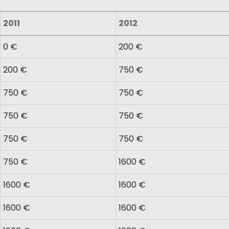
2011
2012
0 €
200 €
200 €
750 €
750 €
750 €
750 €
750 €
750 €
750 €
750 €
1600 €
1600 €
1600 €
1600 €
1600 €