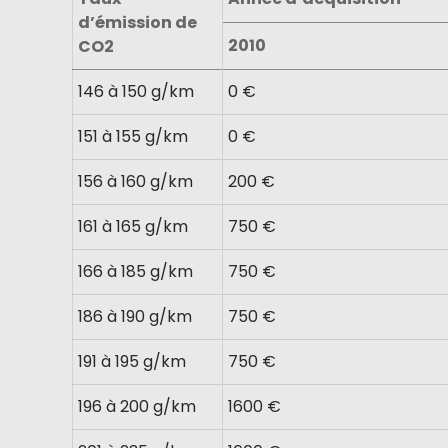
d’émission de
2010
CO2
146 à 150 g/km
0 €
151 à 155 g/km
0 €
156 à 160 g/km
200 €
161 à 165 g/km
750 €
166 à 185 g/km
750 €
186 à 190 g/km
750 €
191 à 195 g/km
750 €
196 à 200 g/km
1600 €